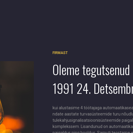
FIRMAST
Oleme tegutsenud 
1991 24. Detsembr
kui alustasime 4 töötajaga automaatikasea
ndate aastate turvasüsteemide turu nõudlu
tulekahjusignalisatsioonisüsteemide paiga
komplekssem. Lisandunud on automaatika-,
paigaldus ning hooldus. Samuti teostame e