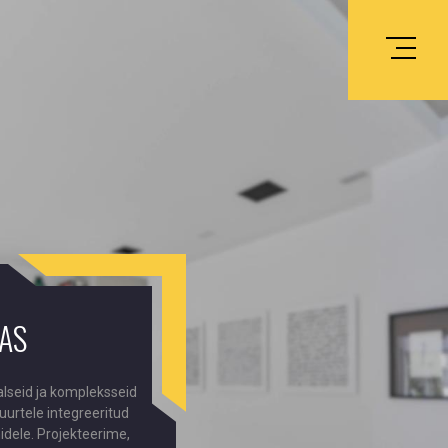
 AS
lseid ja kompleksseid
suurtele integreeritud
idele. Projekteerime,