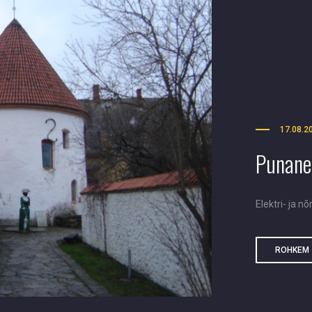
17.08.2
Punane
Elektri- ja nõ
ROHKEM