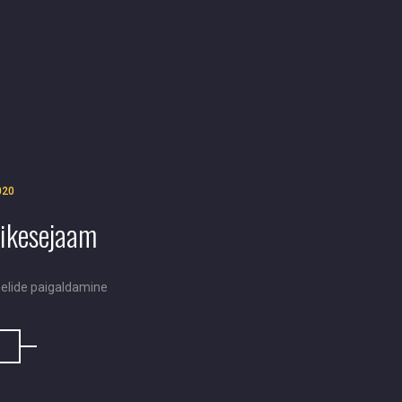
020
äikesejaam
elide paigaldamine