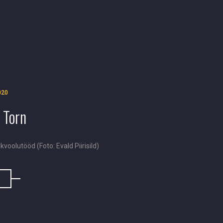
020
 Torn
rkvoolutööd (Foto: Evald Piirisild)