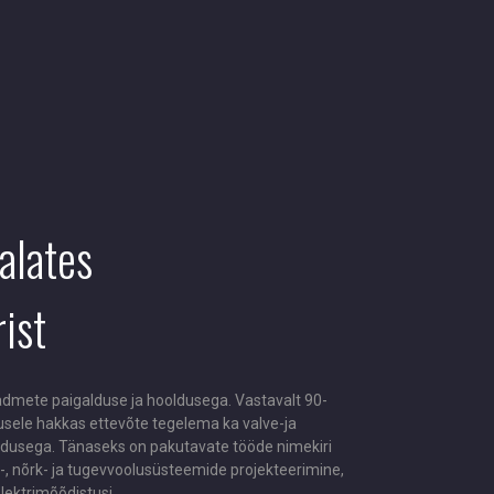
alates
ist
dmete paigalduse ja hooldusega. Vastavalt 90-
sele hakkas ettevõte tegelema ka valve-ja
ldusega. Tänaseks on pakutavate tööde nimekiri
 nõrk- ja tugevvoolusüsteemide projekteerimine,
lektrimõõdistusi.