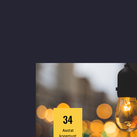
34
Aastat
kogemust