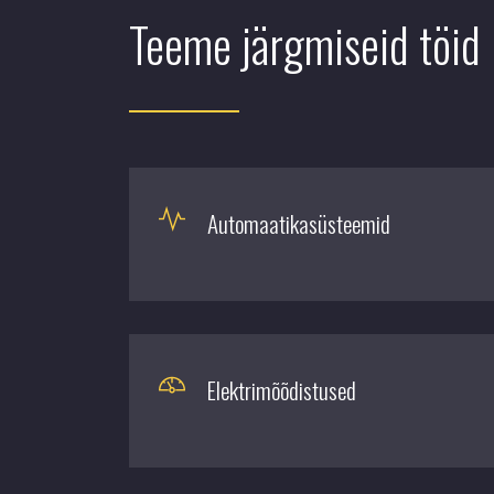
Teeme järgmiseid töid
Automaatikasüsteemid
Elektrimõõdistused