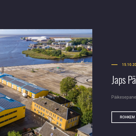
15.10.2
Japs P
Päikesepane
ROHKEM