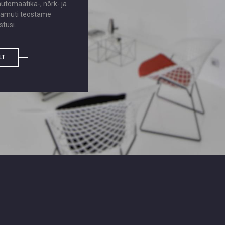
tomaatika-, nõrk- ja
Samuti teostame
stusi.
LT