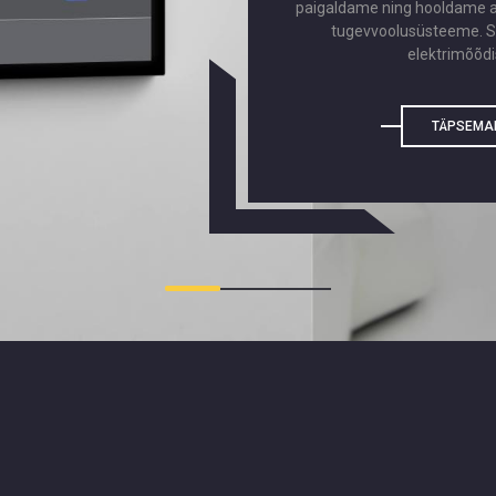
paigaldame ning hooldame au
tugevvoolusüsteeme. 
elektrimõõdi
TÄPSEMA