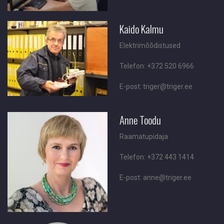
Kaido Kalmu
Elektrimõõdistused
Telefon: +372 520 6966
E-post: triger@triger.ee
Anne Toodu
Raamatupidaja
Telefon: +372 443 1414
E-post: anne@triger.ee