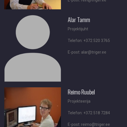
E-post: rein@triger.ee
Alar Tamm
Projektijuht
Telefon: +372 520 3765
E-post: alar@triger.ee
Reimo Ruubel
Projekteerija
Telefon: +372 518 7284
E-post: reimo@triger.ee