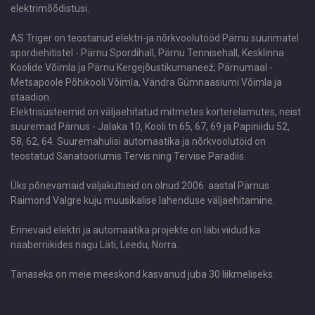
elektrimõõdistusi.
AS Triger on teostanud elektri-ja nõrkvoolutööd Pärnu suurimatel
spordiehitistel - Pärnu Spordihall, Pärnu Tennisehall, Kesklinna
Koolide Võimla ja Pärnu Kergejõustikumaneež; Pärnumaal -
Metsapoole Põhikooli Võimla, Vändra Gümnaasiumi Võimla ja
staadion.
Elektrisüsteemid on väljaehitatud mitmetes korterelamutes, neist
suuremad Pärnus - Jalaka 10, Kooli tn 65, 67, 69 ja Papiniidu 52,
58, 62, 64. Suuremahulisi automaatika ja nõrkvoolutöid on
teostatud Sanatooriumis Tervis ning Tervise Paradiis.
Üks põnevamaid väljakutseid on olnud 2006. aastal Pärnus
Raimond Valgre kuju muusikalise lahenduse väljaehitamine.
Erinevaid elektri ja automaatika projekte on läbi viidud ka
naaberriikides nagu Läti, Leedu, Norra.
Tänaseks on meie meeskond kasvanud juba 30 liikmeliseks.